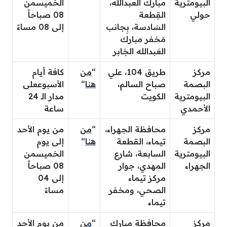
البيومترية
مبارك العبدالله،
الخميس
من
حولي
القِطعة
08 صباحاََ
السَادسة، بِجانب
إلى 08 مساءََ
مَخفر مبارك
العَبدالله الجَابر
مركز
طريق 104، علي
“
من
كافة أيام
البصمة
صباح السالم،
هنا
“
الأسبوع
على
البيومترية
الكويت
مدار الـ 24
الأحمدي
ساعة
مركز
محافظة الجهراء،
“
من
من يوم الأحد
البصمة
تيماء، القطعة
هنا
“
إلى يوم
البيومترية
السابعة، شارع
الخميس
من
الجهراء
المهدي، جوار
08 صباحاً
مركز تيماء
إلى 04
الصحي، ومخفر
مساءً
تيماء
مركز
محافظة مبارك
“
من
من يوم الأحد