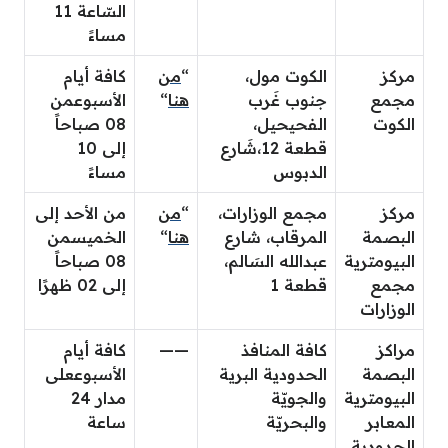
السّاعة 11
مساءََ
مركز
الكوت مول،
“
من
كافة أيام
مجمع
جنوب غَرب
هنا
“
الأسبوع
من
الكوت
الفحيحيل،
08 صباحاً
قطعة 12،شَارع
إلى 10
الدبوس
مساءً
مركز
مجمع الوزارات،
“
من
من الأحد إلى
البصمة
المرقاب، شارع
هنا
“
الخميس
من
البيومترية
عبدالله السَالم،
08 صباحاً
مجمع
قطعة 1
إلى 02 ظهرًا
الوزارات
مراكز
كافة المنافذ
——
كافة أيام
البصمة
الحدودية البرية
الأسبوع
على
البيومترية
والجويّة
مدار 24
المعابر
والبحريّة
ساعة
الحدودية