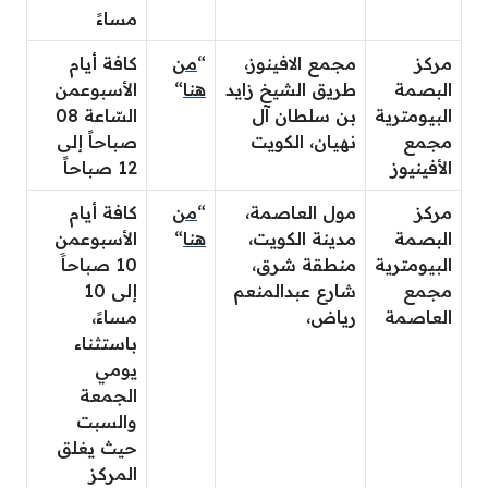
مساءََ
مركز
مجمع الافينوز،
“
من
كافة أيام
البصمة
طريق الشيخ زايد
هنا
“
الأسبوع
من
البيومترية
بن سلطان آل
السّاعة 08
مجمع
نهيان، الكويت
صباحاً إلى
الأفينيوز
12 صباحاً
مركز
مول العاصمة،
“
من
كافة أيام
البصمة
مدينة الكويت،
هنا
“
الأسبوع
من
البيومترية
منطقة شرق،
10 صباحاََ
مجمع
شارع عبدالمنعم
إلى 10
العاصمة
رياض،
مساءََ،
باستثناء
يومي
الجمعة
والسبت
حيث يغلق
المركز