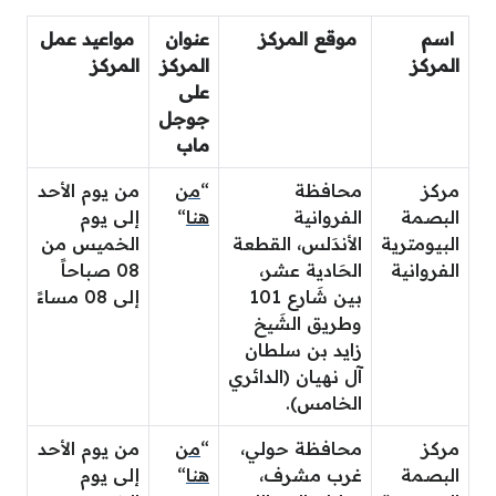
اسم
موقع المركز
عنوان
مواعيد عمل
المركز
المركز
المركز
على
جوجل
ماب
مركز
محافظة
“
من
من يوم الأحد
البصمة
الفروانية
هنا
“
إلى يوم
البيومترية
الأندَلس، القطعة
الخميس
من
الفروانية
الحَادية عشر،
08 صباحاً
بين شَارع 101
إلى 08 مساءً
وطريق الشَيخ
زايد بن سلطان
آل نهيان (الدائري
الخامس).
مركز
محافظة حولي،
“
من
من يوم الأحد
البصمة
غرب مشرف،
هنا
“
إلى يوم