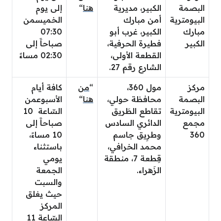
البصمة
الكبير، مديرية
هنا
“
إلى يوم
البيومترية
أمن مبارك
الخميس
من
مبارك
الكبير، غرب أبو
07:30
الكبير
فطيرة الحرفية،
صباحاََ إلى
القطعة الأولى،
02:30 مساءََ
الشارع رقم 27.
مركز
مول 360،
“
من
كافة أيام
البصمة
محافظة حولي،
هنا
“
الأسبوع
من
البيومترية
تقاطع الطَريق
السّاعة 10
مجمع
الدائري السادس
صباحاََ إلى
360
وطرِيق جاسم
10 مساءََ،
محمد الخرافي،
باستثناء
قِطعة 7، منطقة
يومي
الزَهراء.
الجمعة
والسبت
حيث يغلق
المركز
السّاعة 11