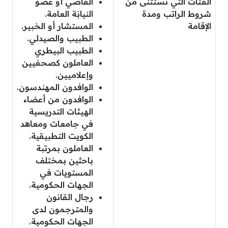
الفئات التي تستثنى من
القاضي أو عضو
شروط الراتب ومدة
النيابَة العامة.
الإقامة
المستشار أو الخبير.
الطبيب والصيدلي.
الطبيب البيطري
العاملون كصحفيين
وإعلاميين.
الوافدون المهندسون.
الوافدون من أعضاء
الهيئات التدريسية
في جامعات ومعاهد
الكويت التطبيقية.
العاملون بمرتبة
باحثين بمختلف
المستويات في
الجهات الحكومية.
رجال القانون
والمترجمون لدى
الجهات الحكومية.