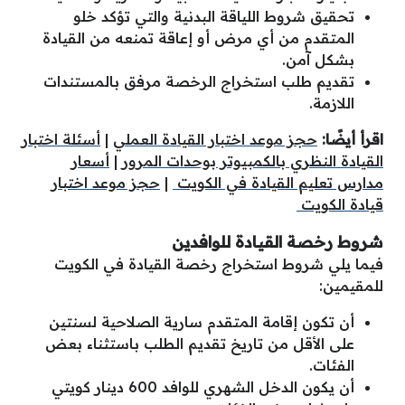
تحقيق شروط اللياقة البدنية والتي تؤكد خلو
المتقدم من أي مرض أو إعاقة تمنعه من القيادة
بشكل آمن.
تقديم طلب استخراج الرخصة مرفق بالمستندات
اللازمة.
اقرأ أيضًا:
حجز موعد اختبار القيادة العملي
|
أسئلة اختبار
القيادة النظري بالكمبيوتر بوحدات المرور
|
أسعار
مدارس تعليم القيادة في الكويت
|
حجز موعد اختبار
قيادة الكويت
شروط رخصة القيادة للوافدين
فيما يلي شروط استخراج رخصة القيادة في الكويت
للمقيمين:
أن تكون إقامة المتقدم سارية الصلاحية لسنتين
على الأقل من تاريخ تقديم الطلب باستثناء بعض
الفئات.
أن يكون الدخل الشهري للوافد 600 دينار كويتي