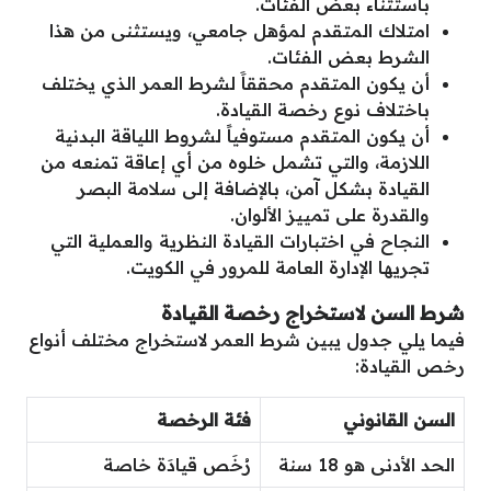
باستثناء بعض الفئات.
امتلاك المتقدم لمؤهل جامعي، ويستثنى من هذا
الشرط بعض الفئات.
أن يكون المتقدم محققاََ لشرط العمر الذي يختلف
باختلاف نوع رخصة القيادة.
أن يكون المتقدم مستوفياً لشروط اللياقة البدنية
اللازمة، والتي تشمل خلوه من أي إعاقة تمنعه من
القيادة بشكل آمن، بالإضافة إلى سلامة البصر
والقدرة على تمييز الألوان.
النجاح في اختبارات القيادة النظرية والعملية التي
تجريها الإدارة العامة للمرور في الكويت.
شرط السن لاستخراج رخصة القيادة
فيما يلي جدول يبين شرط العمر لاستخراج مختلف أنواع
رخص القيادة:
السن القانوني
فئة الرخصة
الحد الأدنى هو 18 سنة
رُخَص قيادَة خاصة