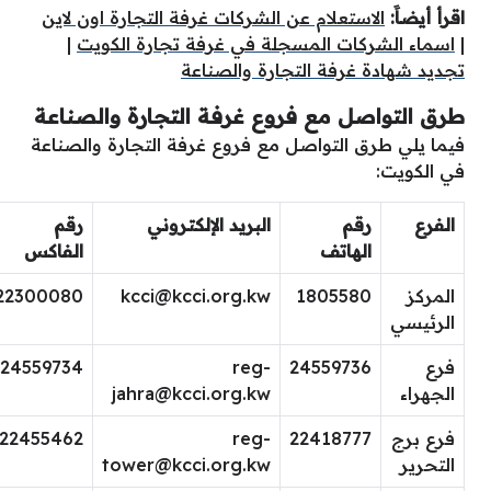
اقرأ أيضاََ:
الاستعلام عن الشركات غرفة التجارة اون لاين
|
اسماء الشركات المسجلة في غرفة تجارة الكويت
|
تجديد شهادة غرفة التجارة والصناعة
طرق التواصل مع فروع غرفة التجارة والصناعة
فيما يلي طرق التواصل مع فروع غرفة التجارة والصناعة
في الكويت:
الفرع
رقم
البريد الإلكتروني
رقم
الهاتف
الفاكس
المركز
1805580
kcci@kcci.org.kw
22300080
الرئيسي
فرع
24559736
reg-
24559734
الجهراء
jahra@kcci.org.kw
فرع برج
22418777
reg-
22455462
التحرير
tower@kcci.org.kw