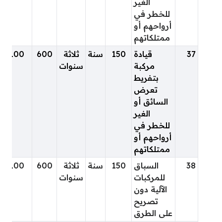
الغير
للخطر في
أرواحهم أو
ممتلكاتهم
37
قيادة
150
سنة
ثلاثة
600
100
مركبة
سنوات
بتفريط
تعرض
السائق أو
الغير
للخطر في
أرواحهم أو
ممتلكاتهم
38
السباق
150
سنة
ثلاثة
600
100
للمركبات
سنوات
الآلية دون
تصريح
على الطرق