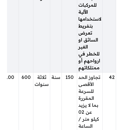
للمركبات
الآلية
لاستخدامها
بتفريط
تعرض
السائق او
الغير
للخطر في
ارواحهم أو
ممتلكاتهم
42
تجاوز الحد
150
سنة
ثلاثة
600
100
الأقصى
سنوات
للسرعة
المقررة
بما لا يزيد
عن 02
كيلو متر /
الساعة