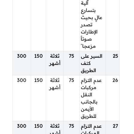
آلية
بتسارع
عالٍ بحيث
تصدر
الإطارات
صوتاً
مزعجا ً
25
السير على
75
ثلاثة
150
300
كتف
أشهر
الطريق
26
عدم التزام
75
ثلاثة
150
300
مركبات
أشهر
النقل
بالجانب
الأيمن
للطريق
27
عدم التزام
75
ثلاثة
150
300
المركبات
أشهر