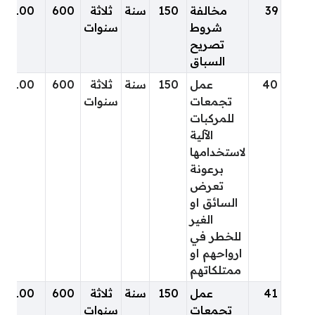
39
مخالفة
150
سنة
ثلاثة
600
100
شروط
سنوات
تصريح
السباق
40
عمل
150
سنة
ثلاثة
600
100
تجمعات
سنوات
للمركبات
الآلية
لاستخدامها
برعونة
تعرض
السائق او
الغير
للخطر في
ارواحهم او
ممتلكاتهم
41
عمل
150
سنة
ثلاثة
600
100
تجمعات
سنوات