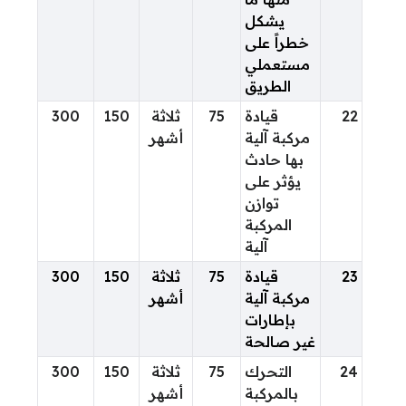
يشكل
خطراً على
مستعملي
الطريق
22
قيادة
75
ثلاثة
150
300
مركبة آلية
أشهر
بها حادث
يؤثر على
توازن
المركبة
آلية
23
قيادة
75
ثلاثة
150
300
مركبة آلية
أشهر
بإطارات
غير صالحة
24
التحرك
75
ثلاثة
150
300
بالمركبة
أشهر