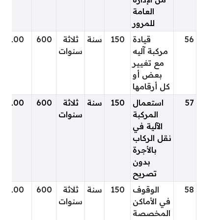
العامة
للمرور
56
قيادة
150
سنة
ثلاثة
600
100
مركبة آليه
سنوات
مع تغيير
بعض أو
كل أرقامها
57
استعمال
150
سنة
ثلاثة
600
100
المركبة
سنوات
الآلية في
نقل الركاب
بالأجرة
بدون
تصريح
58
الوقوف
150
سنة
ثلاثة
600
100
في الأماكن
سنوات
المخصصة