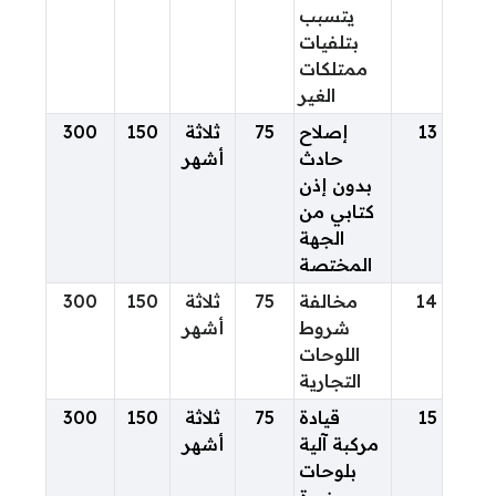
يتسبب
بتلفيات
ممتلكات
الغير
13
إصلاح
75
ثلاثة
150
300
حادث
أشهر
بدون إذن
كتابي من
الجهة
المختصة
14
مخالفة
75
ثلاثة
150
300
شروط
أشهر
اللوحات
التجارية
15
قيادة
75
ثلاثة
150
300
مركبة آلية
أشهر
بلوحات