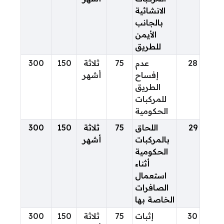
الانشائية
بالجانب
الأيمن
للطريق
28
عدم
75
ثلاثة
150
300
إفساح
أشهر
الطريق
للمركبات
الحكومية
29
اللحاق
75
ثلاثة
150
300
بالمركبات
أشهر
الحكومية
أثناء
استعمال
الصافرات
الخاصة بها
30
إثبات
75
ثلاثة
150
300