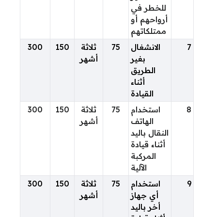
للخطر في
أرواحهم أو
ممتلكاتهم
7
الانشغال
75
ثلاثة
150
300
بغير
أشهر
الطريق
أثناء
القيادة
8
استخدام
75
ثلاثة
150
300
الهاتف
أشهر
النقال باليد
أثناء قيادة
المركبة
الآلية
9
استخدام
75
ثلاثة
150
300
أي جهاز
أشهر
أخر باليد