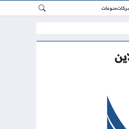
ركات
منوعات
ين