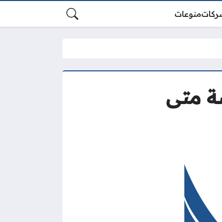
ركات
منوعات
ة متى