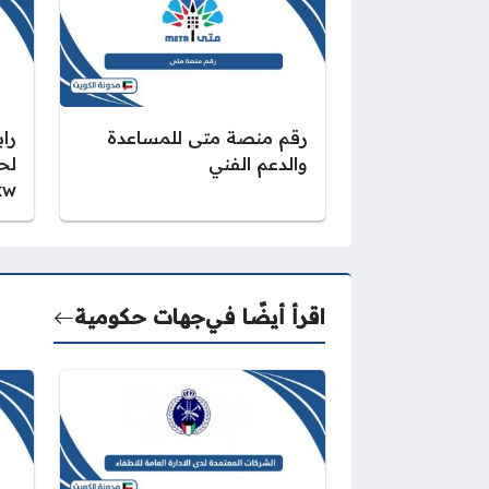
رقم منصة متى للمساعدة
را
والدعم الفني
لح
kw
اقرأ أيضًا في
جهات حكومية