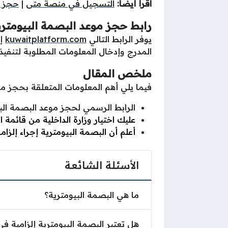
اقرأ أيضًا:
التسجيل في منصة متى
|
حجز 
رابط حجز موعد البصمة البيومتر
يوفر الرابط التالي
kuwaitplatform.com
إم
المدرج وإدخال المعلومات المطلوبة لتنفيذ
ملخص المقال
فيما يلي أهم المعلومات المتعلقة بحجز م
الرابط الرسمي لحجز موعد البصمة ال
عليك اختيار وزارة الداخلية من قائمة 
أعلم أن البصمة البيومترية إجراء إلز
الأسئلة الشائعة
ما هي البصمة البيومترية؟
هل تعتبر البصمة البيومترية إلزامية في