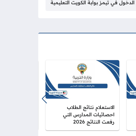
خول في تيمز بوابة الكويت التعليمية
الاستعلام نتائج الطلاب
رابط موقع وزارة 
احصائيات المدارس التي
الكويتية نتائج ا
رفعت النتائج 2026
ts.moe.edu.kw