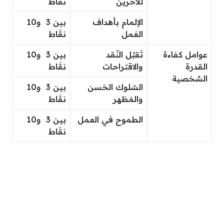
للآخرين
نقَاط
الإلمام بأهداف
بين 3 و10
العَمل
نقَاط
عوامل كفاءة
تَقبُل النّقد
بين 3 و10
القدرة
والاقتراحات
نقَاط
الشخصية
السّلوك الحَسن
بين 3 و10
والمَظهر
نقَاط
الطموح في العمل
بين 3 و10
نقَاط