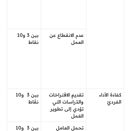
عدم الانقطاع عن
بين 3 و10
العمل
نقاط
كفاءَة الأداء
تقديم الاقتراحَات
بين 3 و10
الفرديّ
والدّراسات التي
نقَاط
تؤدي إلى تطوير
العَمل
تحمل العامل
بين 3 و10