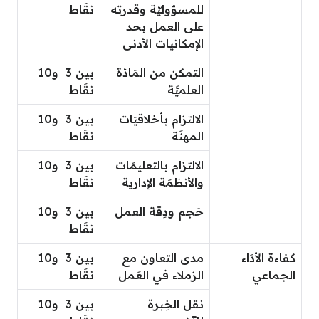
للمسؤوليّة وقدرته
نقَاط
على العمل بحد
الإمكانيات الأدنى
التمكن من المَادّة
بين 3 و10
العلميَّة
نقَاط
الالتزام بأخلاقيَات
بين 3 و10
المهنَة
نقَاط
الالتزام بالتعليمَات
بين 3 و10
والأنظمَة الإدارية
نقَاط
حَجم ودِقة العمل
بين 3 و10
نقَاط
كفاءة الأدَاء
مدى التعاون مع
بين 3 و10
الجماعي
الزملاء في العَمل
نقَاط
نقل الخِبرة
بين 3 و10