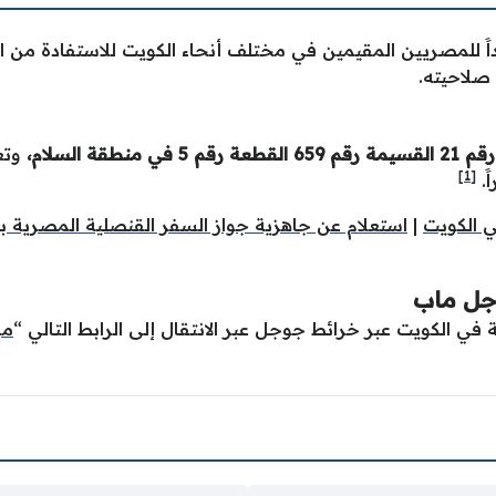
ََ للمصريين المقيمين في مختلف أنحاء الكويت للاستفادة من ا
صلاحيته.
 السلام،
وتعم
[1]
 الكويت
|
استعلام عن جاهزية جواز السفر القنصلية المصرية ب
جل ماب
ي الكويت عبر خرائط جوجل عبر الانتقال إلى الرابط التالي “
من