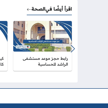
اقرأ أيضًا في
الصحة
رابط حجز موعد مستشفى
كي
الراشد للحساسية
كا