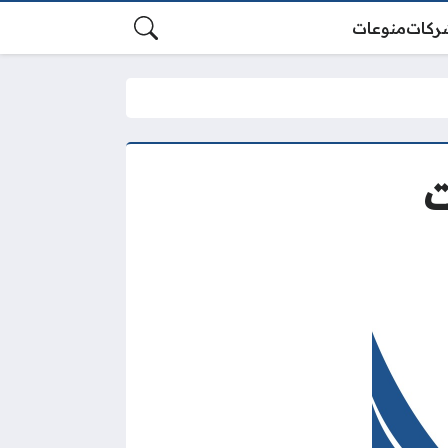
ركات
منوعات
ت